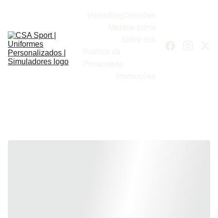
Home
Blog
Coleções
Matéria-prima
Sobre nós
Política de 
Privacidade
Promoções